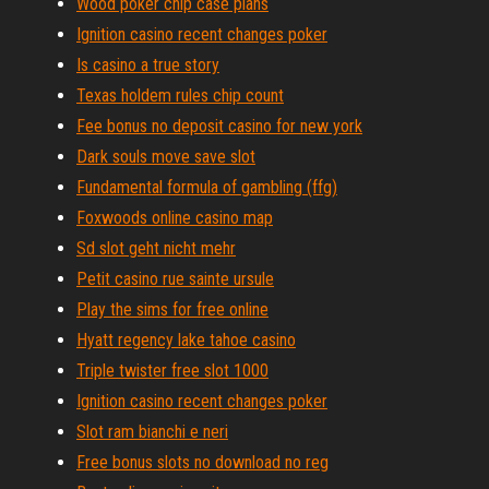
Wood poker chip case plans
Ignition casino recent changes poker
Is casino a true story
Texas holdem rules chip count
Fee bonus no deposit casino for new york
Dark souls move save slot
Fundamental formula of gambling (ffg)
Foxwoods online casino map
Sd slot geht nicht mehr
Petit casino rue sainte ursule
Play the sims for free online
Hyatt regency lake tahoe casino
Triple twister free slot 1000
Ignition casino recent changes poker
Slot ram bianchi e neri
Free bonus slots no download no reg