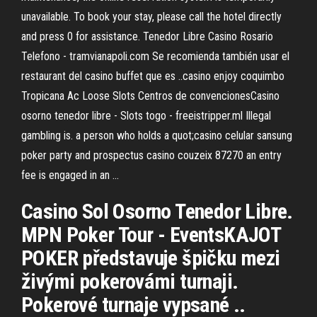
unavailable. To book your stay, please call the hotel directly
and press 0 for assistance. Tenedor Libre Casino Rosario
Telefono - tramvianapoli.com Se recomienda también usar el
restaurant del casino buffet que es ..casino enjoy coquimbo
Tropicana Ac Loose Slots Centros de convencionesCasino
osorno tenedor libre - Slots togo - freeistripper.ml Illegal
gambling is. a person who holds a quot;casino celular sansung
poker party and prospectus casino couzeix 87270 an entry
fee is engaged in an ...
Casino Sol Osorno Tenedor Libre.
MPN Poker Tour - EventsKAJOT
POKER představuje špičku mezi
živými pokerovámi turnaji.
Pokerové turnaje vypsané ..